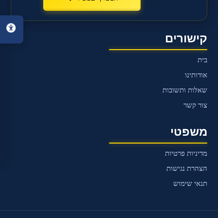
בית
קישורים
אודותינו
בית
משכנתאות
אודותינו
נכסים
שאלות ותשובות
בארץ
צור קשר
ובחו"ל
שאלות
משפטי
ותשובות
מדיניות פרטיות
קורס
משכנתאות
הצהרת נגישות
תנאי שימוש
קבלת
ייעוץ