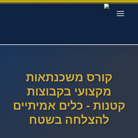
המומחים
במשכנתאות,
×
נכסים
והשקעות
קורס משכנתאות
נדל"ן
מקצועי בקבוצות
כניסה
קטנות - כלים אמיתיים
כניסת מרצים
להצלחה בשטח
כניסת סטודנטים
ניווט