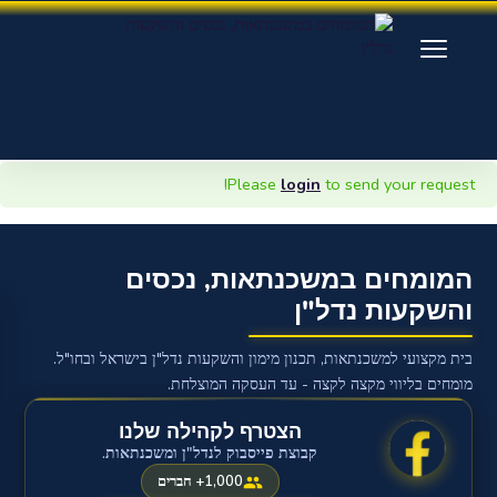
Please
login
to send your request!
המומחים
במשכנתאות,
×
נכסים
והשקעות
נדל"ן
המומחים במשכנתאות, נכסים
והשקעות נדל"ן
כניסה
בית מקצועי למשכנתאות, תכנון מימון והשקעות נדל"ן בישראל ובחו"ל.
מומחים בליווי מקצה לקצה - עד העסקה המוצלחת.
כניסת מרצים
הצטרף לקהילה שלנו
כניסת סטודנטים
קבוצת פייסבוק לנדל"ן ומשכנתאות.
1,000+ חברים
ניווט