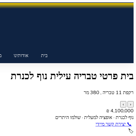
בית
אודותינו
מ
המומחים
בית פרטי טבריה עילית נוף לכנרת
במשכנתאות,
×
נכסים
והשקעות
רקפת 11 טבריה , 380 מר
נדל"ן
›
‹
4,100,000 ₪
כניסה
נוף לכנרת · אופציה למעלית · שולמו היתרים
📞
יצירת קשר מיידי
כניסת מרצים
🏷️