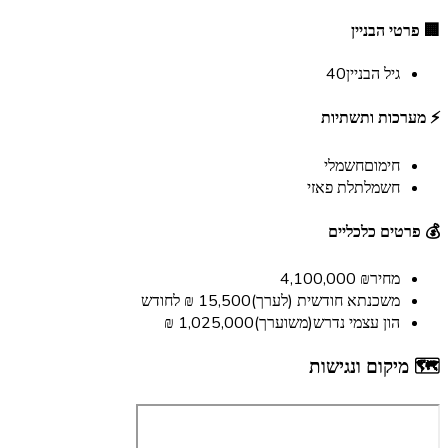
🏢 פרטי הבניין
גיל הבניין
40
⚡ מערכות ותשתיות
חימום
חשמלי
חשמל
תלת פאזי
💰 פרטים כלכליים
מחיר
₪ 4,100,000
משכנתא חודשית (לערך)
15,500 ₪ לחודש
הון עצמי נדרש(משוערך)
1,025,000 ₪
🗺️ מיקום ונגישות