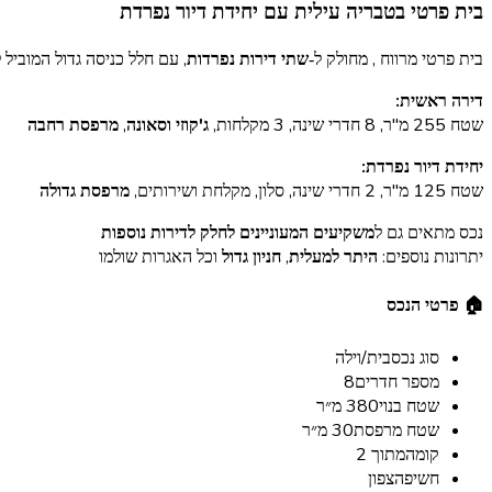
בית פרטי בטבריה עילית עם יחידת דיור נפרדת
קבלת
בית פרטי מרווח , מחולק ל‑
שתי דירות נפרדות
, עם חלל כניסה גדול המוביל 
ייעוץ
דירה ראשית:
שטח 255 מ"ר, 8 חדרי שינה, 3 מקלחות,
ג'קוזי וסאונה
,
מרפסת רחבה
יחידת דיור נפרדת:
שטח 125 מ"ר, 2 חדרי שינה, סלון, מקלחת ושירותים,
מרפסת גדולה
נכס מתאים גם ל
משקיעים המעוניינים לחלק לדירות נוספות
יתרונות נוספים:
היתר למעלית
,
חניון גדול
וכל האגרות שולמו
🏠 פרטי הנכס
סוג נכס
בית/וילה
מספר חדרים
8
שטח בנוי
380 מ״ר
שטח מרפסת
30 מ״ר
קומה
מתוך 2
חשיפה
צפון