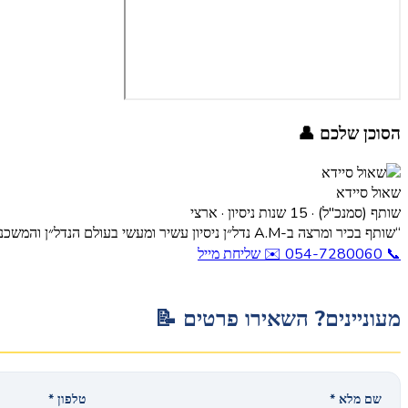
הסוכן שלכם 👤
שאול סיידא
שותף (סמנכ"ל) · 15 שנות ניסיון · ארצי
“שותף בכיר ומרצה ב-A.M נדל״ן ניסיון עשיר ומעשי בעולם הנדל״ן והמשכנתאות.”
📞
054-7280060
✉️
שליחת מייל
מעוניינים? השאירו פרטים
📝
שם מלא *
טלפון *