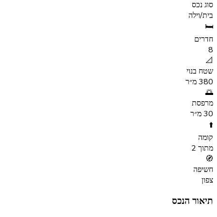
סוג נכס
כניסת סטודנטים
בית/וילה
🛏️
ניווט
חדרים
8
📐
בית
שטח בנוי
380 מ״ר
אודותינו
🌅
מרפסת
משכנתאות
30 מ״ר
⬆️
נכסים
בארץ
קומה
ובחו"ל
מתוך 2
🧭
שאלות
חשיפה
ותשובות
צפון
תיאור הנכס
קורס
משכנתאות