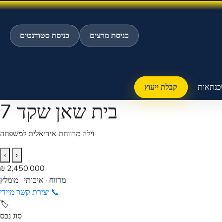
כניסת מרצים
כניסת סטודנטים
כנתאות
קבלת ייעוץ
בית שאן שקד 7
וילה מרווחת אידיאלית למשפחה
›
‹
2,450,000 ₪
מרווח · איכותי · מומלץ
📞
יצירת קשר מיידי
🏷️
סוג נכס