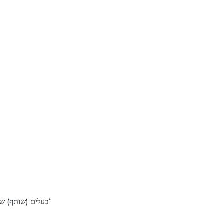
“בעלים (שותף) של A.M נדל"ן 360, מומחה בתחום הנדל"ן והפיננסים ויועץ משכנתא