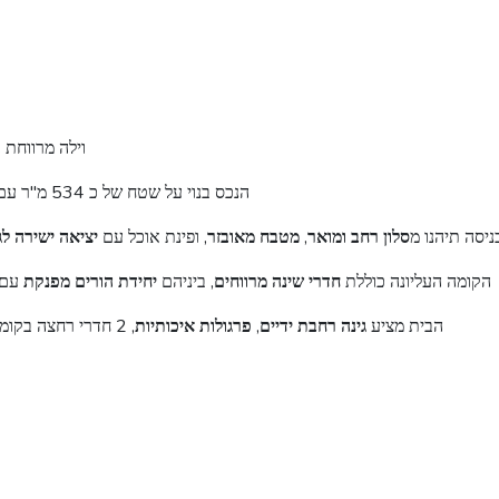
וילה מרווחת 
הנכס בנוי על שטח של כ 534 מ"ר עם כ 190 מ"ר בנוי, הפרוסים על פני 2 קומות ומפלס תת-קרקעי הכולל מקלט.
יסה תיהנו מ
סלון רחב ומואר
,
מטבח מאובזר
, ופינת אוכל עם
יציאה ישירה לג
הקומה העליונה כוללת
חדרי שינה מרווחים
, ביניהם
יחידת הורים מפנקת
עם 
הבית מציע
גינה רחבת ידיים
,
פרגולות איכותיות
, 2 חדרי רחצה בקומה העליונה, חניה פרטית ותכנון מרווח המעניק תחושת יוקרה ונוחות בכל חלל.