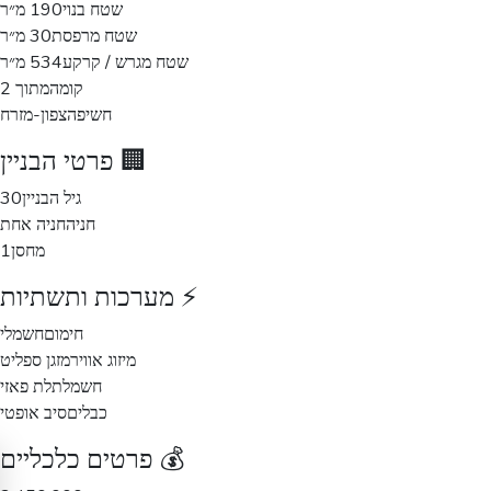
שטח בנוי
190 מ״ר
שטח מרפסת
30 מ״ר
שטח מגרש / קרקע
534 מ״ר
קומה
מתוך 2
חשיפה
צפון-מזרח
🏢 פרטי הבניין
גיל הבניין
30
חניה
חניה אחת
מחסן
1
⚡ מערכות ותשתיות
חימום
חשמלי
מיזוג אוויר
מזגן ספליט
חשמל
תלת פאזי
כבלים
סיב אופטי
💰 פרטים כלכליים