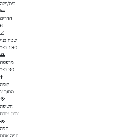
בית/וילה
🛏️
חדרים
6
📐
שטח בנוי
190 מ״ר
🌅
מרפסת
30 מ״ר
⬆️
קומה
מתוך 2
🧭
חשיפה
צפון-מזרח
🚗
חניה
חניה אחת